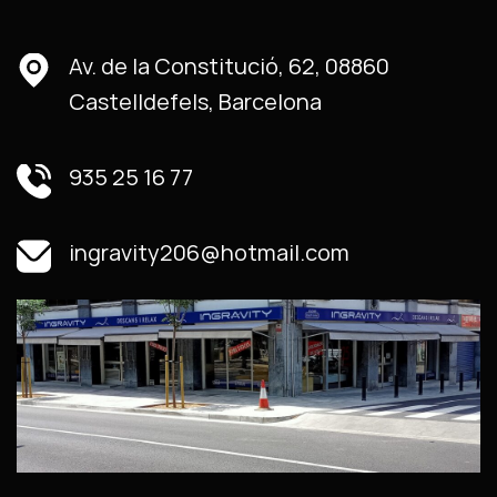
Av. de la Constitució, 62, 08860
Castelldefels, Barcelona
935 25 16 77
ingravity206@hotmail.com